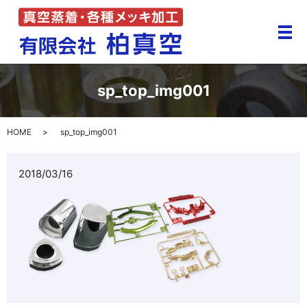
メ
sp_top_img001
HOME
sp_top_img001
2018/03/16