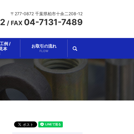
〒277-0872 千葉県柏市十余二208-12
62
04-7131-7489
/
FAX
例 /
お取引の流れ
search
見本
FLOW
E