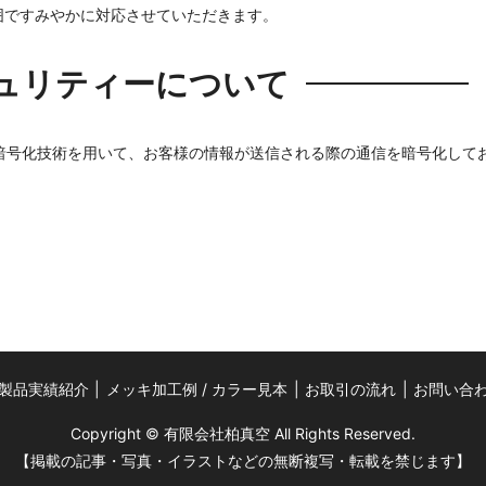
囲ですみやかに対応させていただきます。
ュリティーについて
 Layer）暗号化技術を用いて、お客様の情報が送信される際の通信を暗号化して
製品実績紹介
メッキ加工例 / カラー見本
お取引の流れ
お問い合
Copyright © 有限会社柏真空 All Rights Reserved.
【掲載の記事・写真・イラストなどの無断複写・転載を禁じます】