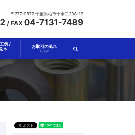
〒277-0872 千葉県柏市十余二208-12
62
04-7131-7489
/
FAX
例 /
お取引の流れ
search
見本
FLOW
E