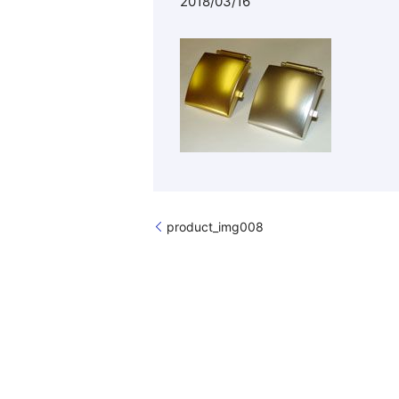
2018/03/16
product_img008