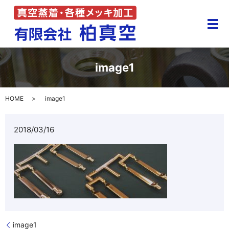
メ
image1
HOME
image1
2018/03/16
image1