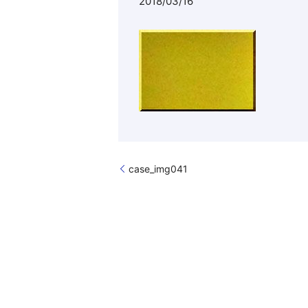
2018/03/16
case_img041