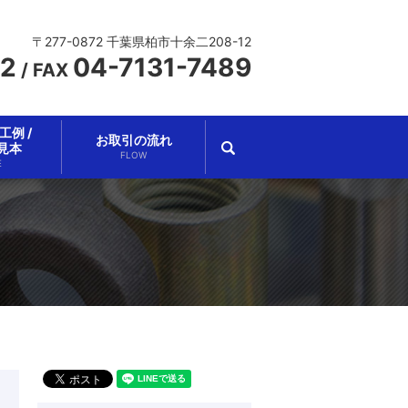
〒277-0872 千葉県柏市十余二208-12
62
04-7131-7489
/
FAX
例 /
お取引の流れ
search
見本
FLOW
E