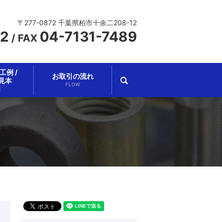
〒277-0872 千葉県柏市十余二208-12
62
04-7131-7489
/
FAX
例 /
お取引の流れ
search
見本
FLOW
E