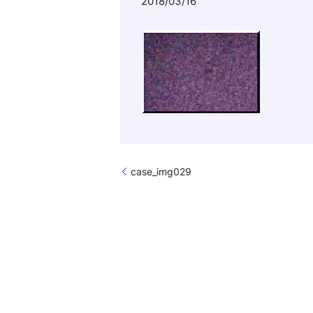
2018/03/16
case_img029