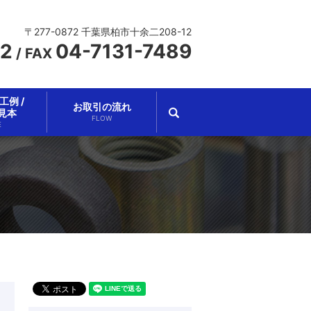
〒277-0872 千葉県柏市十余二208-12
62
04-7131-7489
/
FAX
例 /
お取引の流れ
search
見本
FLOW
E