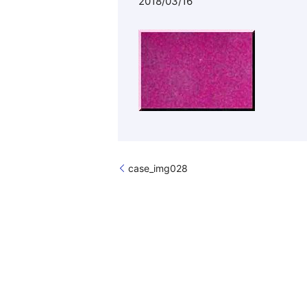
2018/03/16
case_img028