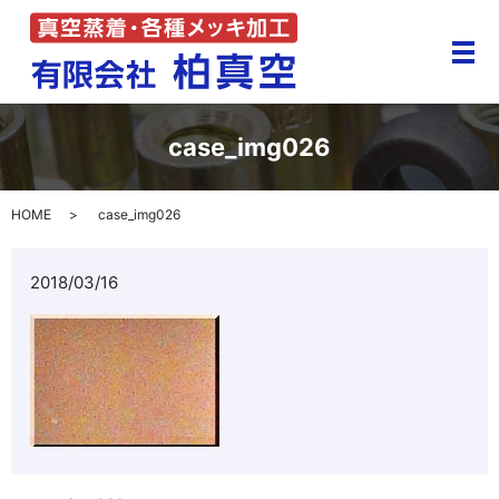
メ
case_img026
HOME
case_img026
2018/03/16