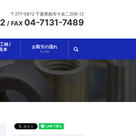
〒277-0872 千葉県柏市十余二208-12
62
04-7131-7489
/
FAX
例 /
お取引の流れ
search
見本
FLOW
E