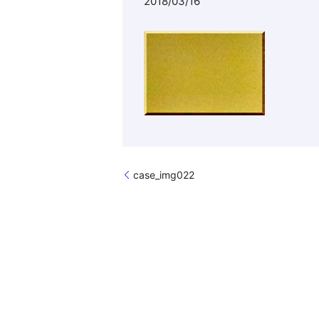
2018/03/16
case_img022