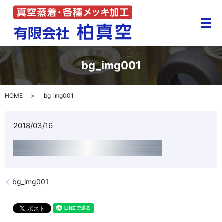
メ
bg_img001
HOME
bg_img001
2018/03/16
bg_img001